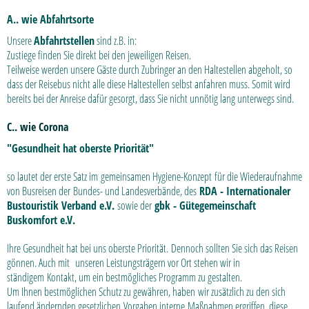
A..
wie Abfahrtsorte
Unsere
Abfahrtstellen
sind z.B. in:
Zustiege finden Sie direkt bei den jeweiligen Reisen.
Teilweise werden unsere Gäste durch Zubringer an den Haltestellen abgeholt, so
dass der Reisebus nicht alle diese Haltestellen selbst anfahren muss. Somit wird
bereits bei der Anreise dafür gesorgt, dass Sie nicht unnötig lang unterwegs sind.
C.. wie Corona
"Gesundheit hat oberste Priorität"
so lautet der erste Satz im gemeinsamen Hygiene-Konzept für die Wiederaufnahme
von Busreisen der Bundes- und Landesverbände, des
RDA - Internationaler
Bustouristik Verband e.V.
sowie der
gbk - Gütegemeinschaft
Buskomfort e.V.
Ihre Gesundheit hat bei uns oberste Priorität. Dennoch sollten Sie sich das Reisen
gönnen. Auch mit unseren Leistungsträgern vor Ort stehen wir in
ständigem Kontakt, um ein bestmögliches Programm zu gestalten.
Um Ihnen bestmöglichen Schutz zu gewähren, haben wir zusätzlich zu den sich
laufend ändernden gesetzlichen Vorgaben interne Maßnahmen ergriffen, diese