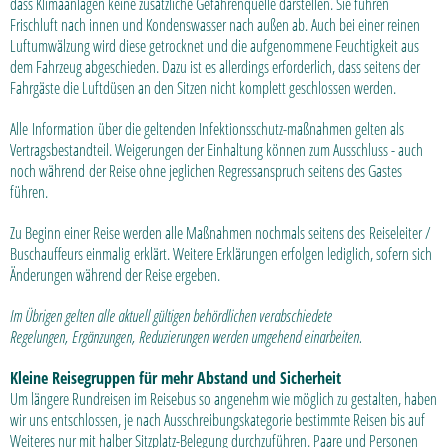
dass Klimaanlagen keine zusätzliche Gefahrenquelle darstellen. Sie führen
Frischluft nach innen und Kondenswasser nach außen ab. Auch bei einer reinen
Luftumwälzung wird diese getrocknet und die aufgenommene Feuchtigkeit aus
dem Fahrzeug abgeschieden. Dazu ist es allerdings erforderlich, dass seitens der
Fahrgäste die Luftdüsen an den Sitzen nicht komplett geschlossen werden.
Alle Information über die geltenden Infektionsschutz-maßnahmen gelten als
Vertragsbestandteil. Weigerungen der Einhaltung können zum Ausschluss - auch
noch während der Reise ohne jeglichen Regressanspruch seitens des Gastes
führen.
Zu Beginn einer Reise werden alle Maßnahmen nochmals seitens des Reiseleiter /
Buschauffeurs einmalig erklärt. Weitere Erklärungen erfolgen lediglich, sofern sich
Änderungen während der Reise ergeben.
Im Übrigen gelten alle aktuell gültigen behördlichen verabschiedete
Regelungen, Ergänzungen, Reduzierungen werden umgehend einarbeiten.
Kleine Reisegruppen für mehr Abstand und Sicherheit
Um längere Rundreisen im Reisebus so angenehm wie möglich zu gestalten, haben
wir uns entschlossen, je nach Ausschreibungskategorie bestimmte Reisen bis auf
Weiteres nur mit halber Sitzplatz-Belegung durchzuführen. Paare und Personen