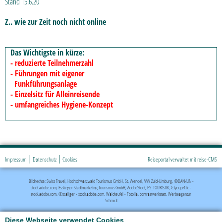
Stand 15.6.20
Z.. wie zur Zeit noch nicht online
Das Wichtigste in kürze:
- reduzierte Teilnehmerzahl
- Führungen mit eigener
Funkführungsanlage
- Einzelsitz für Alleinreisende
- umfangreiches Hygiene-Konzept
|
|
Impressum
Datenschutz
Cookies
Reiseportal verwaltet mit reise-CMS
Bildrechte: Swiss Travel, Hochschwarzwald Tourismus GmbH, St. Wendel, VVV Zuid-Limburg, ©DAN/LIN -
stock.adobe.com, Esslinger Stadtmarketing Tourismus GmbH, AdobeStock, ES_TOURISTIK, ©youpi4.fc -
stock.adobe.com, ©scaliger - stock.adobe.com, Waldteufel - Fotolia, contrastwerkstatt, Werbeagentur
Schmidt
Diese Webseite verwendet Cookies