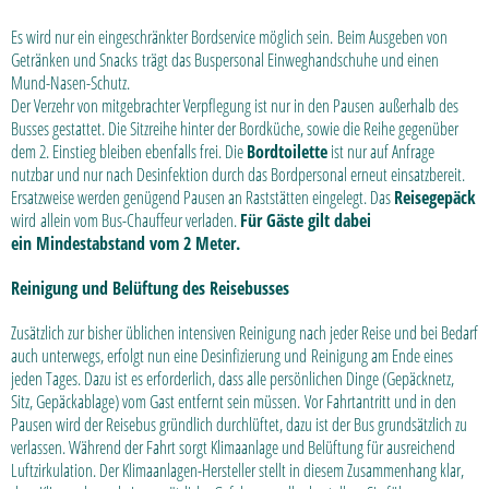
Es wird nur ein eingeschränkter Bordservice möglich sein. Beim Ausgeben von
Getränken und Snacks trägt das Buspersonal Einweghandschuhe und einen
Mund-Nasen-Schutz.
Der Verzehr von mitgebrachter Verpflegung ist nur in den Pausen außerhalb des
Busses gestattet. Die Sitzreihe hinter der Bordküche, sowie die Reihe gegenüber
dem 2. Einstieg bleiben ebenfalls frei. Die
Bordtoilette
ist nur auf Anfrage
nutzbar und nur nach Desinfektion durch das Bordpersonal erneut einsatzbereit.
Ersatzweise werden genügend Pausen an Raststätten eingelegt. Das
Reisegepäck
wird allein vom Bus-Chauffeur verladen.
Für Gäste gilt dabei
ein Mindestabstand vom 2 Meter.
Reinigung und Belüftung des Reisebusses
Zusätzlich zur bisher üblichen intensiven Reinigung nach jeder Reise und bei Bedarf
auch unterwegs, erfolgt nun eine Desinfizierung und Reinigung am Ende eines
jeden Tages. Dazu ist es erforderlich, dass alle persönlichen Dinge (Gepäcknetz,
Sitz, Gepäckablage) vom Gast entfernt sein müssen. Vor Fahrtantritt und in den
Pausen wird der Reisebus gründlich durchlüftet, dazu ist der Bus grundsätzlich zu
verlassen. Während der Fahrt sorgt Klimaanlage und Belüftung für ausreichend
Luftzirkulation. Der Klimaanlagen-Hersteller stellt in diesem Zusammenhang klar,