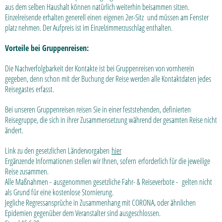
aus dem selben Haushalt können natürlich weiterhin beisammen sitzen.
Einzelreisende erhalten generell einen eigenen 2er-Sitz und müssen am Fenster
platz nehmen. Der Aufpreis ist im Einzelzimmerzuschlag enthalten.
Vorteile bei Gruppenreisen:
Die Nachverfolgbarkeit der Kontakte ist bei Gruppenreisen von vornherein
gegeben, denn schon mit der Buchung der Reise werden alle Kontaktdaten jedes
Reisegastes erfasst.
Bei unseren Gruppenreisen reisen Sie in einer feststehenden, definierten
Reisegruppe, die sich in ihrer Zusammensetzung während der gesamten Reise nicht
ändert.
Link zu den gesetzlichen Ländervorgaben
hier
Ergänzende Informationen stellen wir Ihnen, sofern erforderlich für die jeweilige
Reise zusammen.
Alle Maßnahmen - ausgenommen gesetzliche Fahr- & Reiseverbote - gelten nicht
als Grund für eine kostenlose Stornierung.
Jegliche Regressansprüche in Zusammenhang mit CORONA, oder ähnlichen
Epidemien gegenüber dem Veranstalter sind ausgeschlossen.