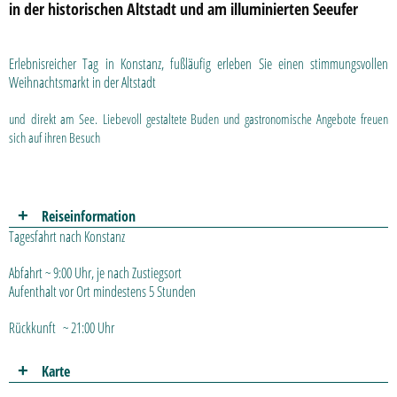
in der historischen Altstadt und am illuminierten Seeufer
Erleb­nis­reicher Tag in Kon­stanz, fußläufig erleben Sie einen stim­mungs­vol­len
Weihnachts­markt in der Alt­stadt
und direkt am See. Liebe­voll gestal­tete Buden und gast­ronomische Ange­bote freuen
sich auf ihren Besuch
Reiseinformation
Tagesfahrt nach Konstanz
Abfahrt ~ 9:00 Uhr, je nach Zustiegsort
Aufenthalt vor Ort mindestens 5 Stunden
Rückkunft ~ 21:00 Uhr
Karte