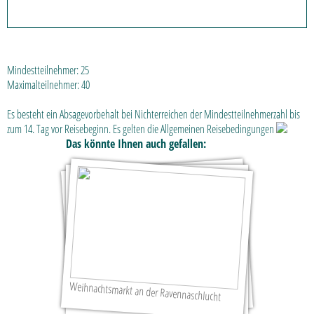
Mindestteilnehmer:
25
Maximalteilnehmer:
40
Es besteht ein Absagevorbehalt bei Nichterreichen der Mindestteilnehmerzahl bis
zum 14. Tag vor Reisebeginn.
Es gelten die Allgemeinen Reisebedingungen
Das könnte Ihnen auch gefallen:
Weihnachtsmarkt an der Ravennaschlucht
Weihnachtsmarkt an der Ravennaschlucht
Glacier-Express...