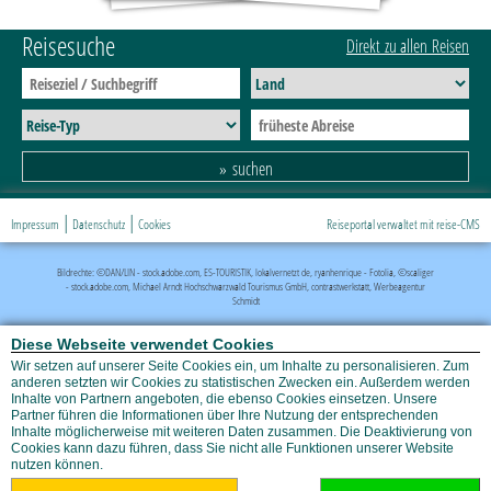
Reisesuche
Direkt zu allen Reisen
suchen
|
|
Impressum
Datenschutz
Cookies
Reiseportal verwaltet mit reise-CMS
Bildrechte: ©DAN/LIN - stock.adobe.com, ES-TOURISTIK, lokalvernetzt de, ryanhenrique - Fotolia, ©scaliger
- stock.adobe.com, Michael Arndt Hochschwarzwald Tourismus GmbH, contrastwerkstatt, Werbeagentur
Schmidt
Diese Webseite verwendet Cookies
Wir setzen auf unserer Seite Cookies ein, um Inhalte zu personalisieren. Zum
anderen setzten wir Cookies zu statistischen Zwecken ein. Außerdem werden
Inhalte von Partnern angeboten, die ebenso Cookies einsetzen. Unsere
Partner führen die Informationen über Ihre Nutzung der entsprechenden
Inhalte möglicherweise mit weiteren Daten zusammen. Die Deaktivierung von
Cookies kann dazu führen, dass Sie nicht alle Funktionen unserer Website
nutzen können.