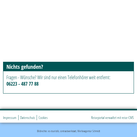
Nichts gefunden?
Fragen - Wünsche? Wir sind nur einen Telefonhörer weit entfernt:
06223 - 487 77 88
|
|
Impressum
Datenschutz
Cookies
Reiseportal verwaltet mit reise-CMS
Bildrechte: es-touristik, contrastwerkstatt, Werbeagentur Schmidt