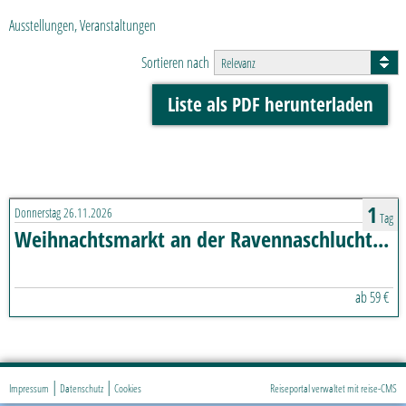
Ausstellungen, Veranstaltungen
Sortieren nach
Relevanz
Liste als PDF herunterladen
1
Donnerstag 26.11.2026
Tag
Weihnachtsmarkt an der Ravennaschlucht - mit Freiburg
59 €
|
|
Impressum
Datenschutz
Cookies
Reiseportal verwaltet mit reise-CMS