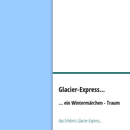
Glacier-Express...
... ein Wintermärchen - Traum
das Erleb­nis Glacier-Express...