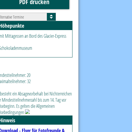
PDF drucken
lternative Termine
Höhepunkte
mit Mittagessen an Bord des Glacier-Express
Schokoladenmuseum
ndestteilnehmer:
20
ximalteilnehmer:
32
 besteht ein Absagevorbehalt bei Nichterreichen
r Mindestteilnehmerzahl bis zum 14. Tag vor
isebeginn.
Es gelten die Allgemeinen
isebedingungen
Hinweis
Download - Flyer für Fotofreunde &