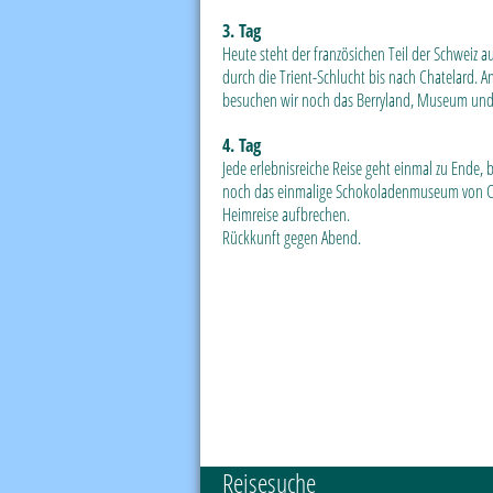
3. Tag
Heute steht der französichen Teil der Schweiz
durch die Trient-Schlucht bis nach Chatelard. 
besuchen wir noch das Berryland, Museum und 
4. Tag
Jede erlebnisreiche Reise geht einmal zu Ende
noch das einmalige Schokoladenmuseum von Cail
Heimreise aufbrechen.
Rückkunft gegen Abend.
Reisesuche