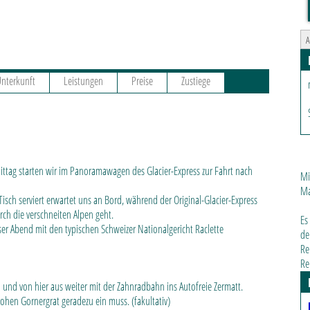
A
nterkunft
Leistungen
Preise
Zustiege
tag starten wir im Panoramawagen des Glacier-Express zur Fahrt nach
Mi
Ma
Tisch serviert erwartet uns an Bord, während der Original-Glacier-Express
rch die verschneiten Alpen geht.
Es
iser Abend mit den typischen Schweizer Nationalgericht Raclette
de
Re
Re
und von hier aus weiter mit der Zahnradbahn ins Autofreie Zermatt.
hohen Gornergrat geradezu ein muss. (fakultativ)