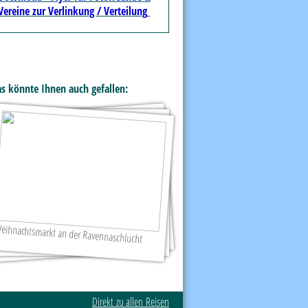
Vereine zur Verlinkung / Verteilung
s könnte Ihnen auch gefallen:
eihnachtsmarkt an der Ravennaschlucht
Konstanz - Seeweihnacht
St. Wendel
Direkt zu allen Reisen