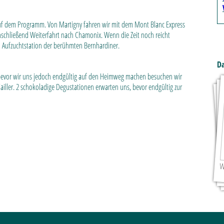
 auf dem Programm. Von Martigny fahren wir mit dem Mont Blanc Express
Anschließend Weiterfahrt nach Chamonix. Wenn die Zeit noch reicht
Aufzuchtstation der berühmten Bernhardiner.
Da
, bevor wir uns jedoch endgültig auf den Heimweg machen besuchen wir
ler. 2 schokoladige Degustationen erwarten uns, bevor endgültig zur
W